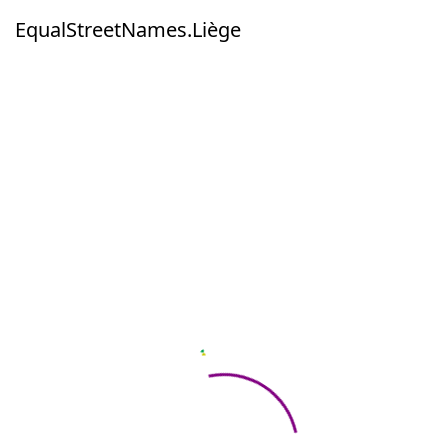
EqualStreetNames.Liège
EqualStreetNames.Liège